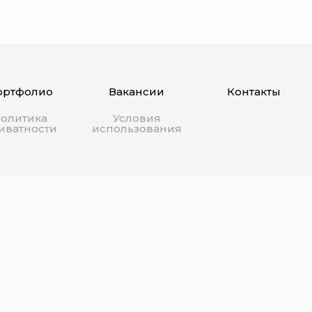
ортфолио
Вакансии
Контакты
олитика
Условия
иватности
использования