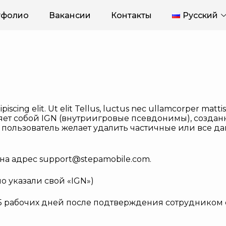
тфолио
Вакансии
Контакты
Русский
piscing elit. Ut elit Tellus, luctus nec ullamcorper mat
яет собой IGN (внутриигровые псевдонимы), создан
ли пользователь желает удалить частичные или все 
 на адрес
support@stepamobile.com
.
о указали свой «IGN»)
е 5 рабочих дней после подтверждения сотрудником