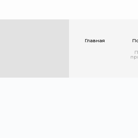
Главная
П
П
пр